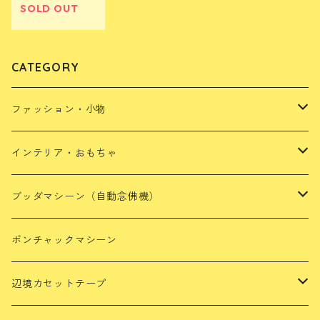
SOLD OUT
CATEGORY
ファッション・小物
靴・サンダル・スリッパ
インテリア・おもちゃ
バッグ・ポシェット・ポーチ・小物入れ
おもちゃ・人形
ブッダマシーン（自動念佛機）
アパレル
キッチン小物
ミニブッダマシーン
ポンチャックマシーン
雑貨
光るブッダマシーン
辺境カセットテープ