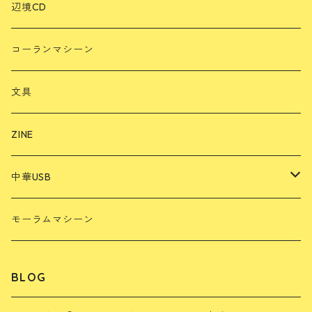
玄人好みのブッダマシーン
ミャンマー
辺境CD
スリランカ
コーランマシーン
インドネシア
文具
韓国
ZINE
中国
中華USB
雲南山歌USB
モーラムマシーン
再生プレイヤー
BLOG
広場舞USB