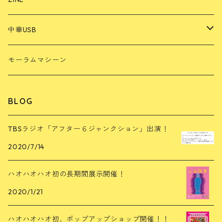
中国
中華USB
雲南山歌USB
モーラムマシーン
再生プレイヤー
BLOG
広場舞USB
TBSラジオ「アフター６ジャンクション」出演！
2020/7/14
ハオハオハオ初の長期間展示開催！
2020/1/21
ハオハオハオ初、ポップアップショップ開催！！