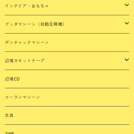
靴・サンダル・スリッパ
インテリア・おもちゃ
バッグ・ポシェット・ポーチ・小物入れ
おもちゃ・人形
ブッダマシーン（自動念佛機）
アパレル
キッチン小物
ミニブッダマシーン
ポンチャックマシーン
雑貨
光るブッダマシーン
辺境カセットテープ
玄人好みのブッダマシーン
ミャンマー
辺境CD
スリランカ
コーランマシーン
インドネシア
文具
韓国
ZINE