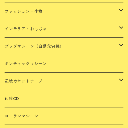
ファッション・小物
靴・サンダル・スリッパ
インテリア・おもちゃ
バッグ・ポシェット・ポーチ・小物入れ
おもちゃ・人形
ブッダマシーン（自動念佛機）
アパレル
キッチン小物
ミニブッダマシーン
ポンチャックマシーン
雑貨
光るブッダマシーン
辺境カセットテープ
玄人好みのブッダマシーン
ミャンマー
辺境CD
スリランカ
コーランマシーン