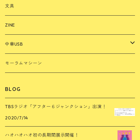
インドネシア
文具
韓国
ZINE
中国
中華USB
雲南山歌USB
モーラムマシーン
再生プレイヤー
BLOG
広場舞USB
TBSラジオ「アフター６ジャンクション」出演！
2020/7/14
ハオハオハオ初の長期間展示開催！